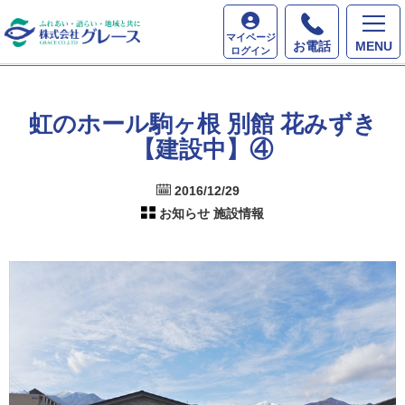
ホーム
最新情報
虹のホール駒ヶ根 別館 花みずき
マイページ
【建設中】④
お電話
MENU
ログイン
虹のホール駒ヶ根 別館 花みずき
【建設中】④
2016/12/29
お知らせ 施設情報