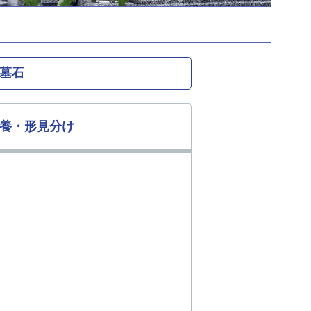
墓石
養・形見分け