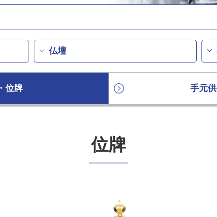
仏壇
・位牌
手元供
位牌