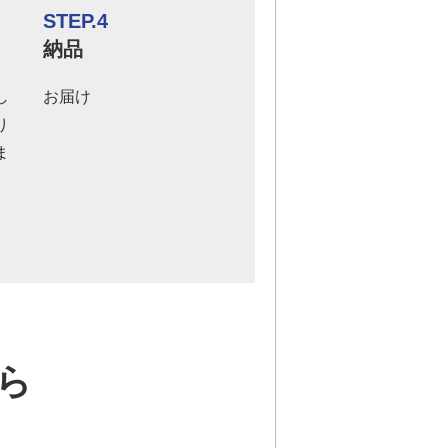
STEP.4
納品
し
お届け
り
ま
ら