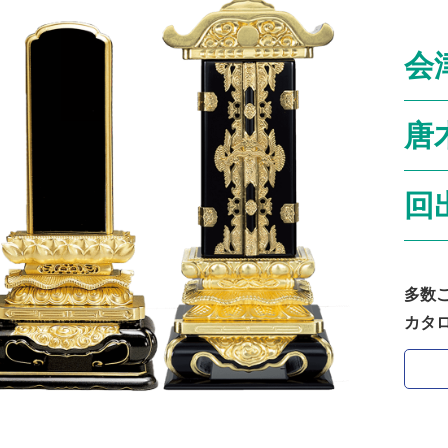
会
唐
回
多数
カタ