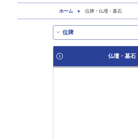
ホーム
位牌・仏壇・墓石
位牌
仏壇・墓石