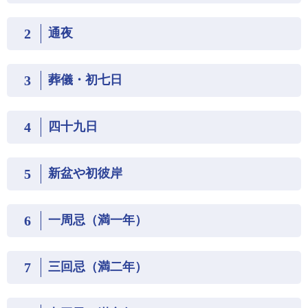
2
通夜
3
葬儀・初七日
4
四十九日
5
新盆や初彼岸
6
一周忌（満一年）
7
三回忌（満二年）