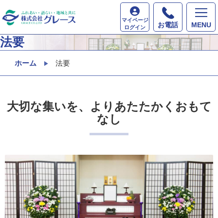
マイページ
お電話
MENU
ログイン
法要
ホーム
法要
大切な集いを、よりあたたかくおもて
なし