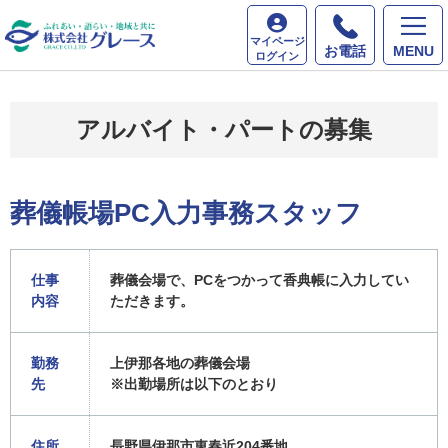
ホーム
採用情報
葬儀帳場PC入力事務スタッフ
マイページ
お電話
MENU
ログイン
アルバイト・パートの募集
葬儀帳場PC入力事務スタッフ
仕事
葬儀会場で、PCをつかって香典帳に入力してい
内容
ただきます。
勤務
上伊那各地の葬儀会場
先
※出勤場所は以下のとおり
住所
長野県伊那市東春近204番地