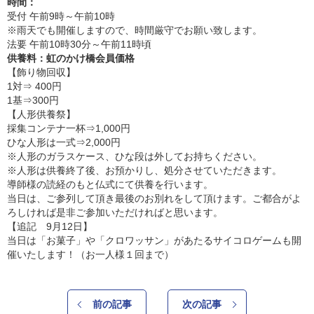
時間：
受付 午前9時～午前10時
※雨天でも開催しますので、時間厳守でお願い致します。
法要 午前10時30分～午前11時頃
供養料：虹のかけ橋会員価格
【飾り物回収】
1対⇒ 400円
1基⇒300円
【人形供養祭】
採集コンテナ一杯⇒1,000円
ひな人形は一式⇒2,000円
※人形のガラスケース、ひな段は外してお持ちください。
※人形は供養終了後、お預かりし、処分させていただきます。
導師様の読経のもと仏式にて供養を行います。
当日は、ご参列して頂き最後のお別れをして頂けます。ご都合がよ
ろしければ是非ご参加いただければと思います。
【追記 9月12日】
当日は「お菓子」や「クロワッサン」があたるサイコロゲームも開
催いたします！（お一人様１回まで）
前の記事
次の記事