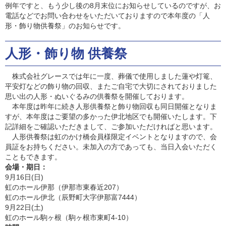
例年ですと、もう少し後の8月末位にお知らせしているのですが、お
電話などでお問い合わせをいただいておりますので本年度の「人
形・飾り物供養祭」のお知らせです。
人形・飾り物 供養祭
株式会社グレースでは年に一度、葬儀で使用しました蓮や灯篭、
平安灯などの飾り物の回収、またご自宅で大切にされておりました
思い出の人形・ぬいぐるみの供養祭を開催しております。
本年度は昨年に続き人形供養祭と飾り物回収も同日開催となりま
すが、本年度はご要望の多かった伊北地区でも開催いたします。下
記詳細をご確認いただきまして、ご参加いただければと思います。
人形供養祭は虹のかけ橋会員様限定イベントとなりますので、会
員証をお持ちください。未加入の方であっても、当日入会いただく
こともできます。
会場・期日：
9月16日(日)
虹のホール伊那（伊那市東春近207）
虹のホール伊北（辰野町大字伊那富7444）
9月22日(土)
虹のホール駒ヶ根（駒ヶ根市東町4-10）