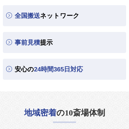
全国搬送
ネットワーク
事前見積
提示
安心の
24時間365日対応
地域密着
の10斎場体制