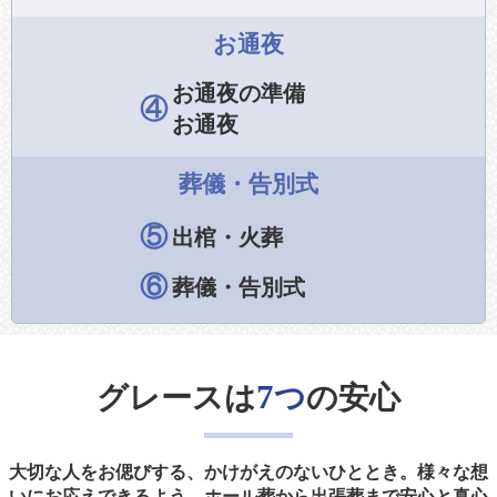
お通夜
お通夜の準備
④
お通夜
葬儀・告別式
⑤
出棺・火葬
⑥
葬儀・告別式
7
グレースは
つ
の安心
大切な人をお偲びする、かけがえのないひととき。様々な想
いにお応えできるよう、ホール葬から出張葬まで安心と真心