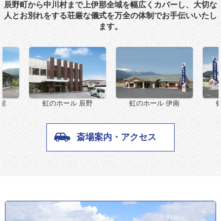
辰野町から中川村まで上伊那全域を幅広くカバーし、大切な
人とお別れをする荘厳な儀式を万全の体制でお手伝いいたし
ます。
虹のホール 辰野
館
虹のホール 伊南
斎場案内・アクセス