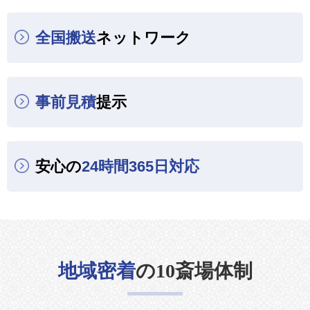
全国搬送
ネットワーク
事前見積
提示
安心の
24時間365日対応
地域密着
の10斎場体制