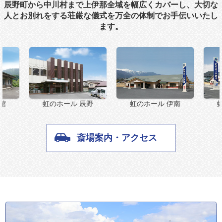
辰野町から中川村まで上伊那全域を幅広くカバーし、大切な
人とお別れをする荘厳な儀式を万全の体制でお手伝いいたし
ます。
虹のホール 辰野
館
虹のホール 伊南
斎場案内・アクセス