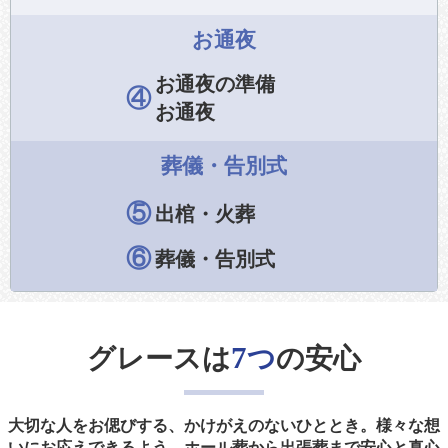
お通夜
お通夜の準備
④
お通夜
葬儀・告別式
⑤
出棺・火葬
⑥
葬儀・告別式
7
グレースは
つ
の安心
大切な人をお偲びする、かけがえのないひととき。様々な想
いにお応えできるよう、ホール葬から出張葬まで安心と真心