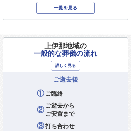
一覧を見る
上伊那地域の
一般的な葬儀の流れ
詳しく見る
ご逝去後
①
ご臨終
ご逝去から
②
ご安置まで
③
打ち合わせ