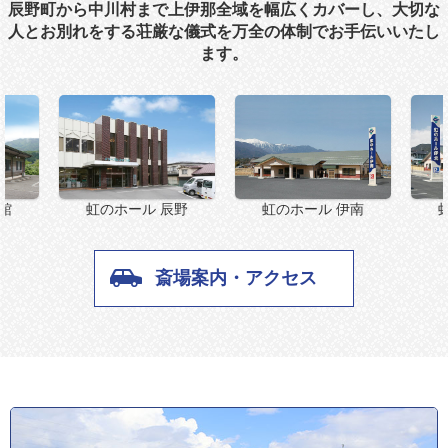
辰野町から中川村まで上伊那全域を幅広くカバーし、大切な
人とお別れをする荘厳な儀式を万全の体制でお手伝いいたし
ます。
虹のホール 辰野
館
虹のホール 伊南
斎場案内・アクセス