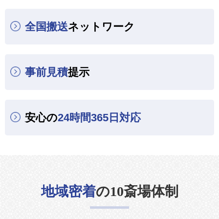
全国搬送
ネットワーク
事前見積
提示
安心の
24時間365日対応
地域密着
の10斎場体制