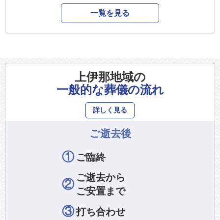
一覧を見る
上伊那地域の
一般的な葬儀の流れ
詳しく見る
ご逝去後
①
ご臨終
ご逝去から
②
ご安置まで
③
打ち合わせ