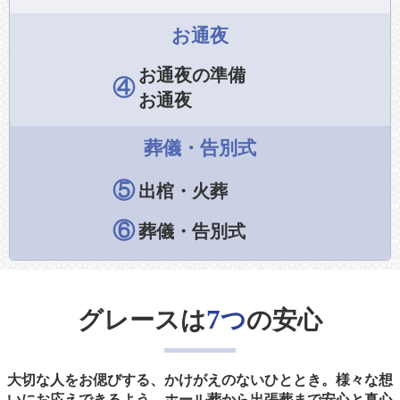
お通夜
お通夜の準備
④
お通夜
葬儀・告別式
⑤
出棺・火葬
⑥
葬儀・告別式
7
グレースは
つ
の安心
大切な人をお偲びする、かけがえのないひととき。様々な想
いにお応えできるよう、ホール葬から出張葬まで安心と真心