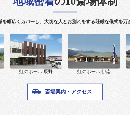
地域密着
の10斎場体制
域を幅広くカバーし、大切な人とお別れをする荘厳な儀式を万
虹のホール 辰野
虹のホール 伊南
斎場案内・アクセス