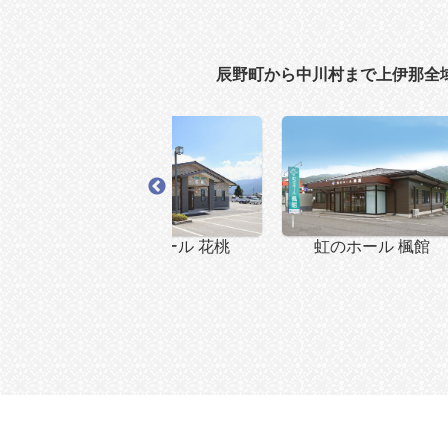
辰野町から中川村まで上伊那全
 竜西
虹のホール 花桃
虹のホール 楓館