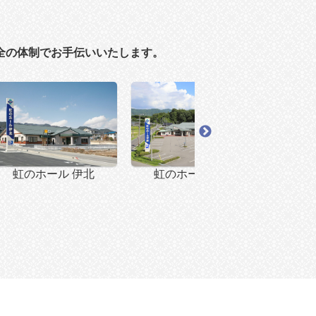
全の体制でお手伝いいたします。
虹のホール 伊北
虹のホール 伊那
虹の