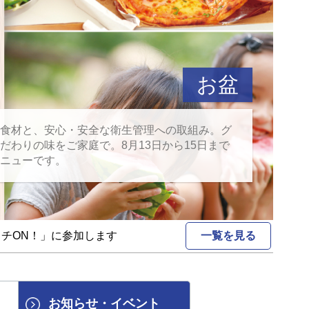
通夜安置室
地域密着
お盆
葬儀
料理
食材と、安心・安全な衛生管理への取組み。グ
だわりの味をご家庭で。8月13日から15日まで
ニューです。
チON！」に参加します
2026/06/21
一覧を見る
【追記あり】
お知らせ
・
イベント