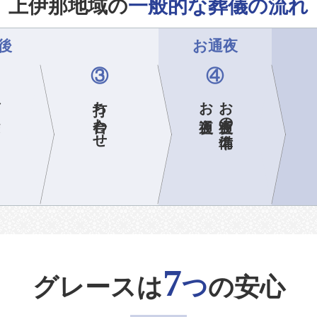
上伊那地域の
一般的な葬儀の流れ
後
お通夜
③
④
ら
打ち合わせ
お通夜
お通夜の準備
7
グレースは
つ
の安心