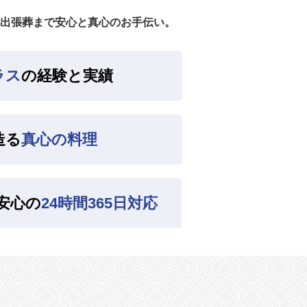
出張葬まで安心と真心のお手伝い。
ラス
の経験と実績
造る
真心の料理
安心の
24時間365日対応