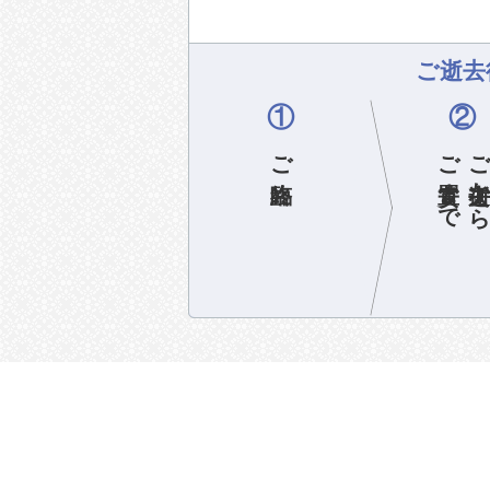
ご逝去
①
②
ご臨終
ご安置まで
ご逝去か