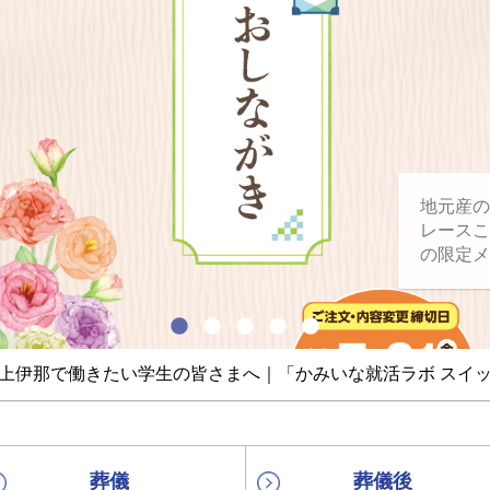
地元産の
レースこ
の限定メ
上伊那で働きたい学生の皆さまへ｜「かみいな就活ラボ スイッ
葬儀
葬儀後