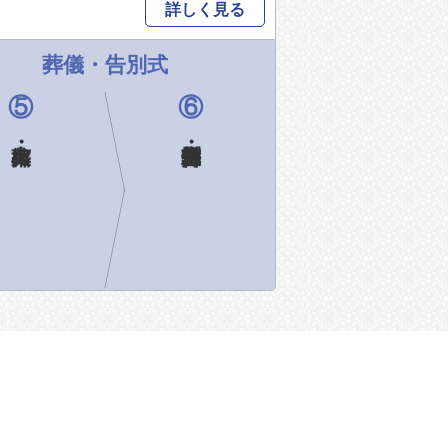
詳しく見る
葬儀・告別式
⑤
⑥