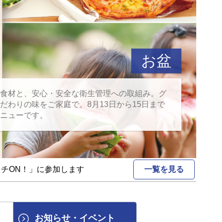
通夜安置室
地域密着
お盆
葬儀
料理
食材と、安心・安全な衛生管理への取組み。グ
だわりの味をご家庭で。8月13日から15日まで
ニューです。
チON！」に参加します
2026/06/21
一覧を見る
【追記あり】
お知らせ
・
イベント