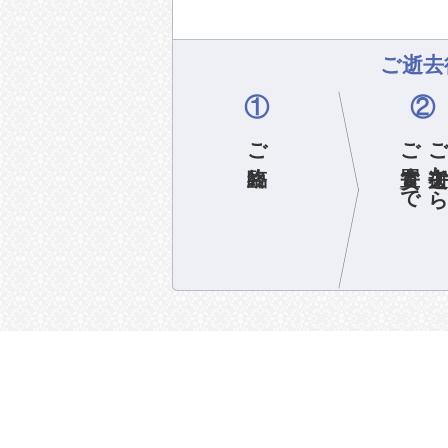
ご逝去
①
②
ご臨終
ご安置まで
ご逝去か