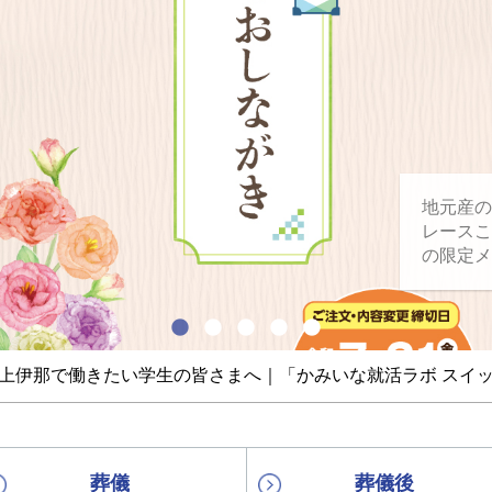
地元産の
レースこ
の限定メ
上伊那で働きたい学生の皆さまへ｜「かみいな就活ラボ スイッ
葬儀
葬儀後