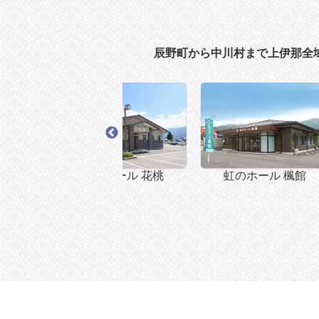
辰野町から中川村まで上伊那全
 竜西
虹のホール 花桃
虹のホール 楓館