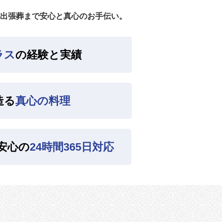
出張葬まで安心と真心のお手伝い。
ラス
の経験と実績
造る
真心の料理
安心の
24時間365日対応