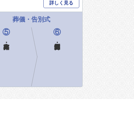
詳しく見る
葬儀・告別式
⑤
⑥