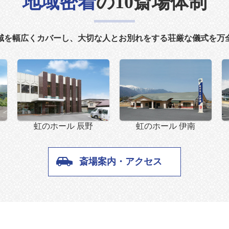
地域密着
の10斎場体制
域を幅広くカバーし、大切な人とお別れをする荘厳な儀式を万
虹のホール 辰野
虹のホール 伊南
斎場案内・アクセス