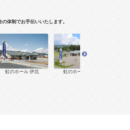
全の体制でお手伝いいたします。
虹のホール 伊北
虹のホール 伊那
虹の