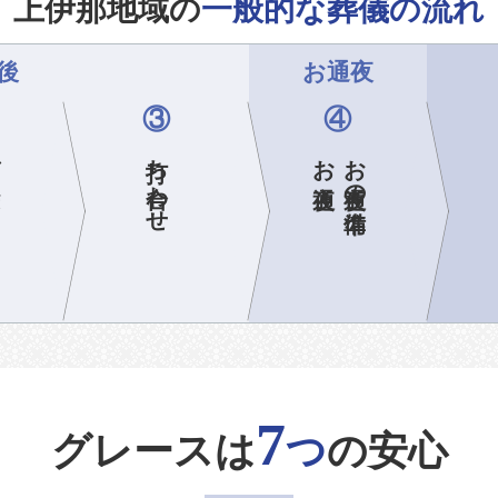
上伊那地域の
一般的な葬儀の流れ
後
お通夜
③
④
ら
打ち合わせ
お通夜
お通夜の準備
7
グレースは
つ
の安心