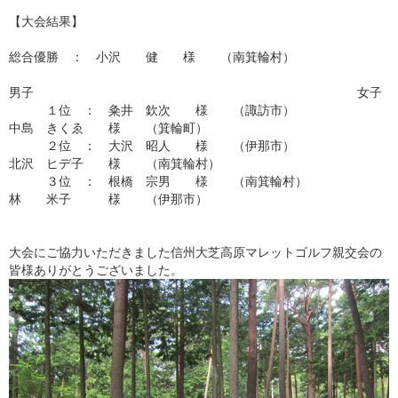
【大会結果】
総合優勝 ： 小沢 健 様 （南箕輪村）
男子 女子
１位 ： 粂井 欽次 様 （諏訪市）
中島 きくゑ 様 （箕輪町）
２位 ： 大沢 昭人 様 （伊那市）
北沢 ヒデ子 様 （南箕輪村）
３位 ： 根橋 宗男 様 （南箕輪村）
林 米子 様 （伊那市）
大会にご協力いただきました信州大芝高原マレットゴルフ親交会の
皆様ありがとうございました。