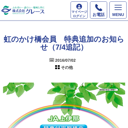
ホーム
最新情報
虹のかけ橋会員 特典追加のお知
マイページ
らせ（7/4追記）
お電話
MENU
ログイン
虹のかけ橋会員 特典追加のお知ら
せ（7/4追記）
2016/07/02
その他